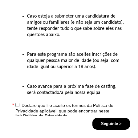
Caso esteja a submeter uma candidatura de
amigos ou familiares (e não seja um candidato),
tente responder tudo o que sabe sobre eles nas
questões abaixo.
Para este programa são aceites inscrições de
qualquer pessoa
maior de idade (ou seja, com
idade igual ou superior a 18 anos).
Caso avance para a próxima fase de casting,
será contactado/a pela nossa equipa.
*
Declaro que li e aceito os termos da Política de
Privacidade aplicável, que pode encontrar neste
link
Política de Privacidade
Seguinte >
*
Pela submissão da presente candidatura declaro que
aceito que toda a informação e dados pessoais,