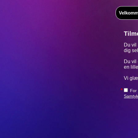
Velkom
Tilm
Du vil
dig se
Du vil
en lil
Vi glæd
*
For 
Samtyk