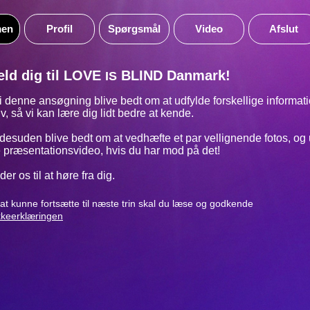
men
Profil
Spørgsmål
Video
Afslut
eld dig til LOVE
BLIND Danmark!
IS
 i denne ansøgning blive bedt om at udfylde forskellige informat
lv, så vi kan lære dig lidt bedre at kende.
 desuden blive bedt om at vedhæfte et par vellignende fotos, og
le præsentationsvideo, hvis du har mod på det!
er os til at høre fra dig.
at kunne fortsætte til næste trin skal du læse og godkende
keerklæringen