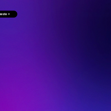
æste >